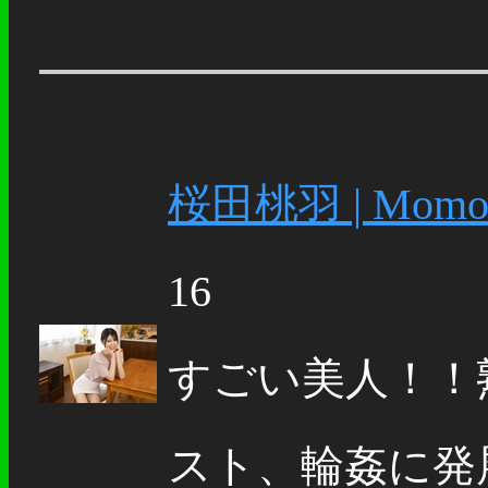
桜田桃羽 | Momoha
16
すごい美人！！
スト、輪姦に発