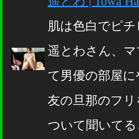
遥とわ | Towa Ha
肌は色白でピチ
遥とわさん、マ
て男優の部屋に
友の旦那のフリ
ついて聞いてると